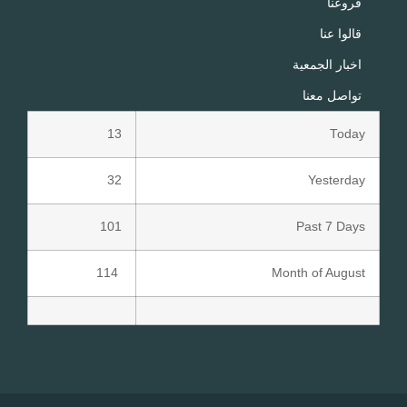
فروعنا
قالوا عنا
اخبار الجمعية
تواصل معنا
13
Today
32
Yesterday
101
Past 7 Days
114
Month of August