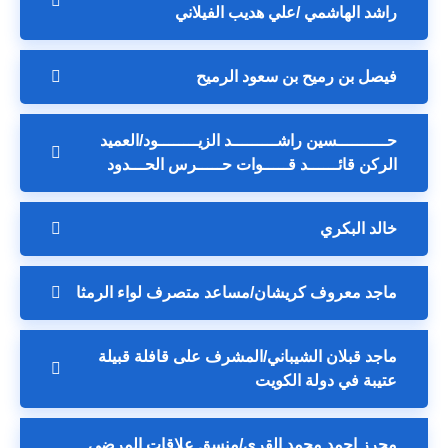
راشد الهاشمي /علي هديب الفيلاني
فيصل بن رميح بن سعود الرميح
حــــــــــسين راشـــــــــد الزيــــــــود/العميد
الركن قائــــــد قـــــوات حـــــرس الحـــدود
خالد البكري
ماجد معروف كريشان/مساعد متصرف لواء الرمثا
ماجد قبلان الشيباني/المشرف على قافلة قبيلة
عتيبة في دولة الكويت
محرز احمد محمد القرى/منسق علاقات المرضى