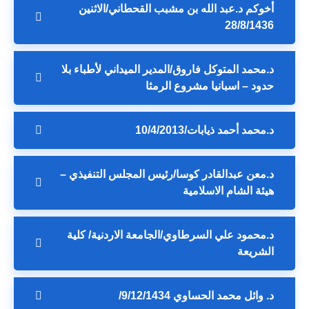
أخوكم د.عبد الله بن مشبب القحطاني/الاثنين
28/8/1436
د.محمد المتوكل فاروق/المدير الميداني لأطباء بلا
حدود – اسبانيا مشروع الرمثا
د.محمد أحمد ذيابات/10/4/2013
د.معن عبدالقادر كوسا/رئيس المجلس التنفيذي –
هيئة الشام الاسلامية
د.محمود علي السرطاوي/الجامعة الاردنية/ كلية
الشريعة
د. وائل محمد الحساوي 9/12/1434/