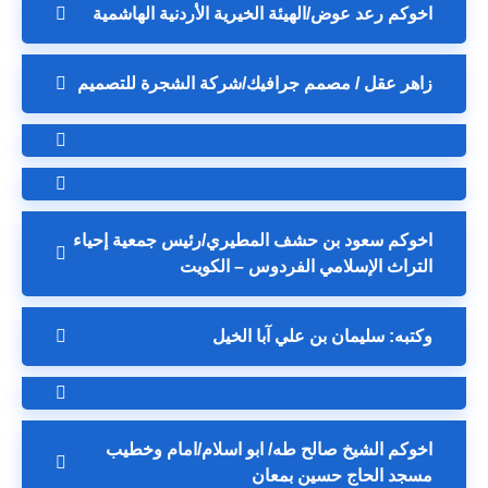
اخوكم رعد عوض/الهيئة الخيرية الأردنية الهاشمية
زاهر عقل / مصمم جرافيك/شركة الشجرة للتصميم
اخوكم سعود بن حشف المطيري/رئيس جمعية إحياء
التراث الإسلامي الفردوس – الكويت
وكتبه: سليمان بن علي آبا الخيل
اخوكم الشيخ صالح طه/ ابو اسلام/امام وخطيب
مسجد الحاج حسين بمعان