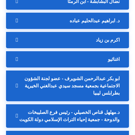
نضال البشابشة - ابن الرمثا
د. ابراهيم عبدالحليم عباده
اكرم بن زياد
اغناثيو
ابو بكر عبدالرحمن الشويرف - عضو لجنة الشؤون
الاجتماعية بجمعية مسجد سيدي عبدالغني الخيرية
بطرابلس ليبيا
د.مهلهل قناص الخصيلي - رئيس فرع الصليبخات
والدوحة - جمعية إحياء التراث الإسلامي دولة الكويت