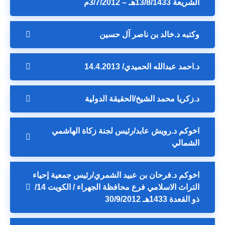
الشريعة 13/8/1433هـ – 3/7/2012م
وكتبه د.خالد بن ناصر آل حسين
د.احمد عبدالله الحميدي/ 14.4.2013
د.زكريا محمد الشيخ/الحقيقة الدولية
اخوكم د.رويش عابد/رئيس لجنة زكاة الهاشمي
الشمالي
اخوكم د.فرحان بن عبيد الشمري/رئيس جمعية إحياء
التراث الاسلامي فرع محافظة الجهراء / الكويت 14/
ذو القعدة 1433هـ 30/9/2012