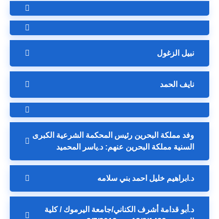
نبيل الزغول
نايف الحمد
وفد مملكة البحرين رئيس المحكمة الشرعية الكبرى
السنية مملكة البحرين عنهم: د.ياسر المحميد
د.ابراهيم خليل احمد بني سلامه
د.أبو قدامة أشرف الكناني/جامعة اليرموك / كلية