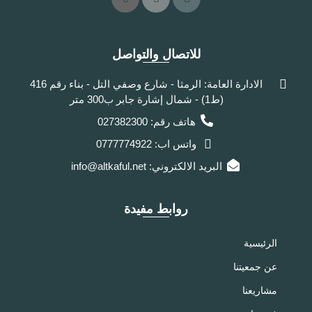
للاتصال والتواصل
الادارة العامة: الرمثا - شارع وصفي التل - بناء رقم 416
(ط1) - شمال إشارة جابر ب300 متر
هاتف رقم: 027382300
واتس اب: 0777774922
البريد الالكتروني: info@altkaful.net
روابط مفيدة
الرئيسية
عن جمعيتنا
مشاريعنا