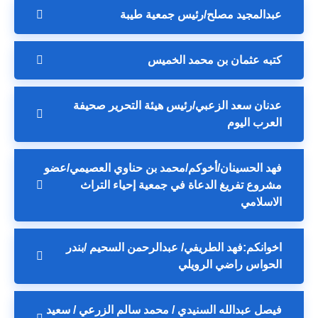
عبدالمجيد مصلح/رئيس جمعية طيبة
كتبه عثمان بن محمد الخميس
عدنان سعد الزعبي/رئيس هيئة التحرير صحيفة
العرب اليوم
فهد الحسينان/أخوكم/محمد بن حناوي العصيمي/عضو
مشروع تفريغ الدعاة في جمعية إحياء التراث
الاسلامي
اخوانكم:فهد الطريفي/ عبدالرحمن السحيم /بندر
الحواس راضي الرويلي
فيصل عبدالله السنيدي / محمد سالم الزرعي / سعيد