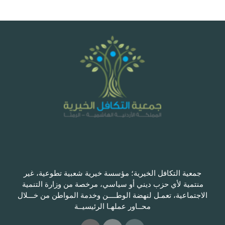
جمعية التكافل الخيرية؛ مؤسسة خيرية شعبية تطوعية، غير
منتمية لأي حزب ديني أو سياسي، مرخصة من وزارة التنمية
الاجتماعية، تعمـل لنهضة الوطــــن وخدمة المواطن من خـــلال
محــاور عملهـا الرئيسيــة