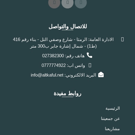
للاتصال والتواصل
الادارة العامة: الرمثا - شارع وصفي التل - بناء رقم 416
(ط1) - شمال إشارة جابر ب300 متر
هاتف رقم: 027382300
واتس اب: 0777774922
البريد الالكتروني: info@altkaful.net
روابط مفيدة
الرئيسية
عن جمعيتنا
مشاريعنا