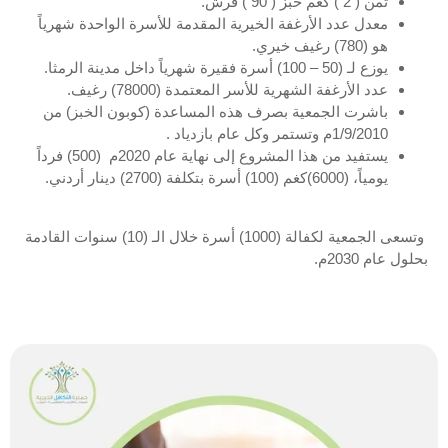
ثمن ( 2 ) كغم خبز ( 90 ) قرش.
معدل عدد الأرغفة الخيرية المقدمة للأسرة الواحدة شهرياً
هو (780) رغيف خيري.
يوزع لـ (50 – 100) أسرة فقيرة شهرياً داخل مدينة الرمثا.
عدد الأرغفة الشهرية للأسر المعتمدة (78000) رغيف.
باشرت الجمعية بصرف هذه المساعدة (كوبون الخبز) من
1/9/2010م وتستمر وكل عام بازدياد .
يستفيد من هذا المشروع إلى نهاية عام 2020م (500) فرداً
يومياً، (6000)كغم (100) أسرة بتكلفة (2700) دينار أردني.
وتسعى الجمعية لكفالة (1000) أسرة خلال الـ (10) سنوات القادمة
بحلول عام 2030م.