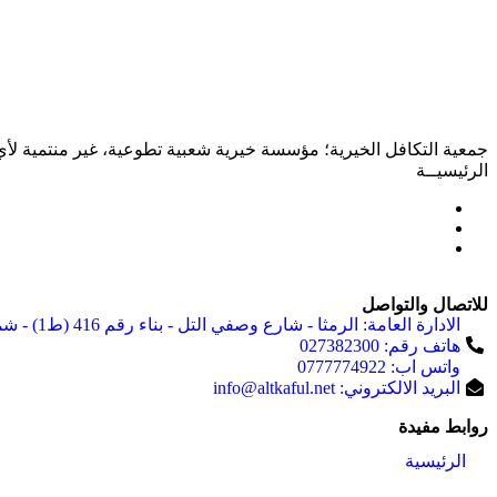
جمعية التكافل الخيرية؛ مؤسسة خيرية شعبية تطوعية، غير منتمية لأي
الرئيسيــة
للاتصال والتواصل
الادارة العامة: الرمثا - شارع وصفي التل - بناء رقم 416 (ط1) - شمال إشارة جابر ب300 متر
هاتف رقم: 027382300
واتس اب: 0777774922
البريد الالكتروني: info@altkaful.net
روابط مفيدة
الرئيسية