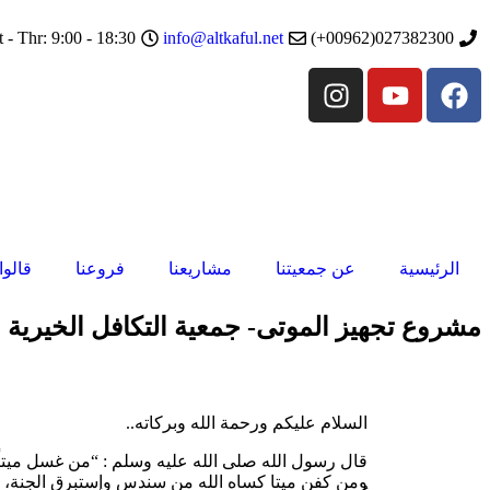
t - Thr: 9:00 - 18:30
info@altkaful.net
027382300(00962+)
الرئيسية
عن جمعيتنا
مشاريعنا
فروعنا
قالوا
مشروع تجهيز الموتى- جمعية التكافل الخيرية
السلام عليكم ورحمة الله وبركاته..
قال رسول الله صلى الله عليه وسلم : “من غسل ميتاً ف
ومن كفن ميتا كساه الله من سندسِ وإستبرق الجنة، وم