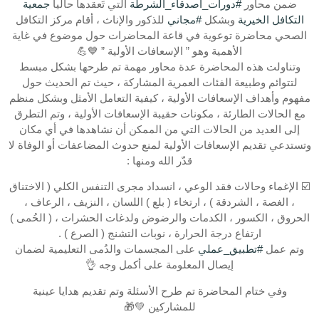
ضمن محاور
#دورات_أصدقاء_الشرطة
التي تَعقدها حالياً
جمعية
التكافل الخيرية
وبشكل
#مجاني
للذكور والإناث ، أقام مركز التكافل
الصحي محاضرة توعوية في قاعة المحاضرات حول موضوع في غاية
الأهمية وهو ” الإسعافات الأولية ” 💙💪
وتناولت هذه المحاضرة عدة محاور مهمة تم طرحها بشكل مبسط
لتتوائم وطبيعة الفئات العمرية المشاركة ، حيث تم الحديث حول
مفهوم وأهداف الإسعافات الأولية ، كيفية التعامل الأمثل وبشكل منظم
مع الحالات الطارئة ، مكونات حقيبة الإسعافات الأولية ، وتم التطرق
إلى العديد من الحالات التي من الممكن أن نشاهدها في أي مكان
وتستدعي تقديم الإسعافات الأولية لمنع حدوث المضاعفات أو الوفاة لا
قدّر الله ومنها :
⁦☑️⁩ الإغماء وحالات فقد الوعي ، انسداد مجرى التنفس الكلي ( الاختناق
، الغصة ، الشردقة ) ، ارتخاء ( بلع ) اللسان ، النزيف ، الرعاف ،
الحروق ، الكسور ، الكدمات والرضوض ولدغات الحشرات ، ( الحُمى )
ارتفاع درجة الحرارة ، نوبات التشنج ( الصرع ) .
وتم عمل
#تطبيق_عملي
على المجسمات والدُمى التعليمية لضمان
إيصال المعلومة على أكمل وجه 👌
وفي ختام المحاضرة تم طرح الأسئلة وتم تقديم هدايا عينية
للمشاركين 💚🎁