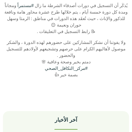
يُذكَر أن التسجيل في دورات أصدقاء الشرطة ما زال
#مستمراً
ومجاناً
ومدة كل دورة خمسة أيام ، يتم خلالها طرح عشرة محاور هامة ونافعة
للذكور والإناث ، حيث تُعقَد هذه الدورات في مناطق : الرمثا وسهل
حوران ونعيمة 😊
📝 رابط التسجيل في التعليقات .
ولا يفوتنا أن نشكر المشاركين على حضورهم لهذه الدورة ، والشكر
موصول لأهاليهم الكرام على حرصهم وتشجيعهم لأولادهم للتسجيل
والحضور .
دمتم بخير وصحة وعافية 🌸
#مركز_التكافل_الصحي
بصمة خير 👍
آخر الأخبار