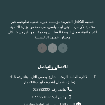
جمعية التكافل الخيرية؛ مؤسسة خيرية شعبية تطوعية، غير
منتمية لأي حزب ديني أو سياسي، مرخصة من وزارة التنمية
الاجتماعية، تعمـل لنهضة الوطــــن وخدمة المواطن من خـــلال
محــاور عملهـا الرئيسيــة
للاتصال والتواصل
الادارة العامة: الرمثا - شارع وصفي التل - بناء رقم 416
(ط1) - شمال إشارة جابر ب300 متر
هاتف رقم: 027382300
واتس اب: 0777774922
البريد الالكتروني: info@altkaful.net