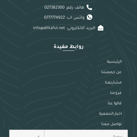
هاتف رقم: 027382300
واتس اب: 0777774922
البريد الالكتروني: info@altkaful.net
روابط مفيدة
الرئيسية
عن جمعيتنا
مشاريعنا
فروعنا
قالوا عنا
اخبار الجمعية
تواصل معنا