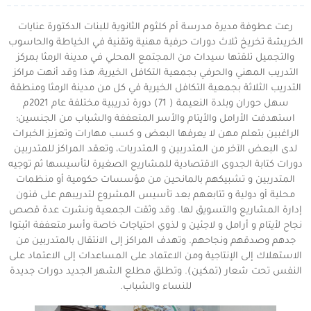
رعت عطوفة مديرة مدرسة أم كلثوم الثانوية للبنات الدكتورة عنايات
الخريشة تخريخ ثلاث دورات حرفية مهنية وتقنية في الخياطة والحاسوب
والتجميل تلقتها سيدات من المجتمع المحلي في مدينة الرمثا بمركز
التدريب المهني والحرفي بجمعية التكافل الخيرية، هذا وقد أنهت مراكز
التدريب الثلاثة بجمعية التكافل الخيرية في كل من مدينة الرمثا ومنطقة
سهل حوران وبلدة النعيمة ( 71) دورة تدريبية مختلفة عام 2021م
استهدفت الأرامل والأيتام والأسر المتعففة والشباب من الجنسين؛
الراغبين بتعلم مهن لا يعرفها البعض و كسب مهارات وتعزيز الخبرات
لدى البعض الآخر من المتدربين و المتدربات، وتعقد المراكز للمتدربين
دورات كتابة الجدوى الاقتصادية للمشاريع الصغيرة لتأسيسها ثم توجيه
المتدربين و تشبيكهم بالمانحين من مؤسسات حكومية أو منظمات
محلية أو دولية و تتابعهم بعد تأسيس المشروع لتدريبهم على فنون
إدارة المشاريع والتسويق لها. وقد وثقت الجمعية ونشرت عدة قصص
نجاح لأيتام و أرامل و لاجئين و لذوي احتياجات خاصة وأسر متعففة اثبتوا
جدهم وصدقهم ونجاحهم. وتهدف المراكز إلى الانتقال بالمتدربين من
الاستهلاك إلى الإنتاجية ومن الاعتماد على المساعدات إلى الاعتماد على
النفس تحت شعار (تمكين). وتطلق مطلع الشهر الجديد دورات جديدة
للنساء والشباب.