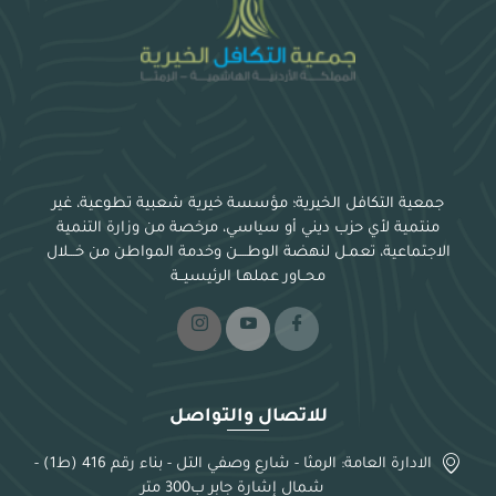
جمعية التكافل الخيرية؛ مؤسسة خيرية شعبية تطوعية، غير
منتمية لأي حزب ديني أو سياسي، مرخصة من وزارة التنمية
الاجتماعية، تعمـل لنهضة الوطــــن وخدمة المواطن من خـــلال
محــاور عملهـا الرئيسيــة
للاتصال والتواصل
الادارة العامة: الرمثا - شارع وصفي التل - بناء رقم 416 (ط1) -
شمال إشارة جابر ب300 متر