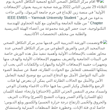
أقام مركز التكافل الصحي التابع لجمعية التكافل الخيرية يوم
الثلاثاء 29 تشرين الثاني 2022 ورشة صحية تدريبية بعنوان “الإسعافات
الأولية” في منصة زين للإبداع في حرم جامعة اليرموك، والتي جاءت
بدعوة من فريق ”
IEEE EMBS – Yarmouk University Student
Chapter
” من طلبة الجامعة وبالتعاون مع كلية الحجاوي للهندسة
التكنولوجية، حيث حضر الورشة مجموعة من أعضاء الهيئة التدريسية
والطلبة من مختلف التخصصات الأكاديمية.
وتضمنت الورشة التدريبية التي قدمها مدير مركز التكافل الصحي
عبدالمجيد الزعبي والفريق التطوعي من مركز التكافل الصحي عدة
محاور تعلقت بالإسعافات الأولية وأهمية تنفيذ مثل هذه الورش خاصة
في البيئات الجامعية والتعريف بمفهوم الإسعافات الأولية والهدف منها
وتجهيزات حقيبة الإسعافات الأولية والمهارات والكفايات التي يجب أن
يمتلكها المُسعف للتعامل مع الحوادث الطارئة، فضلا عن تسليط الضوء
على آلية التواصل الأمثل مع الدفاع المدني مع توضيح كيفية التعامل
الآمن والأمثل مع الحالات الطارئة التي يمكن أن يتعرض لها فئات
الرضع والاطفال وكبار السن بما فيها حالات الاغماء وفقدان الوعي
وانسداد مجرى التنفس الجزئي الكلي (الاختناق) وارتخاء عضلة اللسان
(بلع اللسان) وآلام الصدر ونوبات التشنج (الصرع) وحالات النزيف
والحروق والحُمى (ارتفاع درجة حرارة الجسم) والكسور وبلع الدبوس؛
خاصةً لدى فئة الإناث، وخطورة خلط المنظفات المنزلية واستنشاق