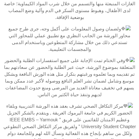
الغازات المنبعثة منها والتسمم من خلال شرب المواد الكيماوية؛ خاصة
لدى الأطفال، وهبوط مستوى السكر في الدم وآلية وضع المصاب
بوضعية الإفاقة.
ولضمان وصول المعلومات على أكمل وجه، جرى طرح جميع
محاور الورشة من الجانب النظري مع تطبيق عملي للمحاور التي
تستدعي ذلك من خلال مشاركة المتطوعين وباستخدام الدمى
والمجسمات التعليمية.
وفي الختام تمت الإجابة على جميع استفسارات الطلبة والحضور
المتعلقة بموضوع الورشة، حيث عبر الطلبة والحضور عن سعادتهم بما
تم تقديمه وبما تعلموه ورغبتهم بتكرار مثل هذه الورش النافعة وبشكل
موسع وشامل لضمان نشر العلم النافع ووصوله لأكبر عدد ممكن وبما
يسهم في تخفيف معاناة العديد من المرضى ومنع حدوث المضاعفات
لديهم وتنقذ حياة الكثير من الناس.
مركز التكافل الصحي تشرف بعقد هذه الورشة التدريبية وبلقاء
الحضور الكريم في جامعة اليرموك العريقة , ويتقدم بالشكر الجزيل
وعظيم الامتنان للقائمين على فريق ” IEEE EMBS – Yarmouk
University Student Chapter ” ولفريق مركز التكافل الصحي التطوعي
ولكل من ساهم بإنجاح هذه الفعالية ونسأل الله لهم وللجامعة دوام