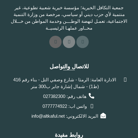
جمعية التكافل الخيرية؛ مؤسسة خيرية شعبية تطوعية، غير
منتمية لأي حزب ديني أو سياسي، مرخصة من وزارة التنمية
الاجتماعية، تعمـل لنهضة الوطــــن وخدمة المواطن من خـــلال
محــاور عملهـا الرئيسيــة
للاتصال والتواصل
الادارة العامة: الرمثا - شارع وصفي التل - بناء رقم 416
(ط1) - شمال إشارة جابر ب300 متر
هاتف رقم: 027382300
واتس اب: 0777774922
البريد الالكتروني: info@altkaful.net
روابط مفيدة