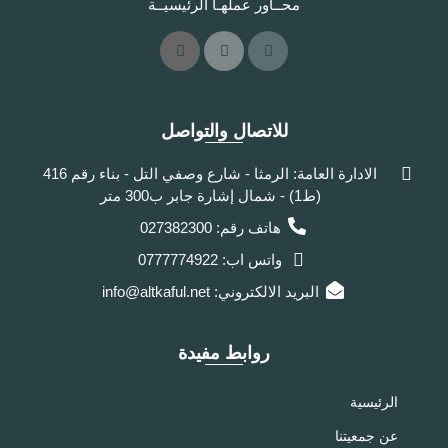
محــاور عملهـا الرئيسيــة
للاتصال والتواصل
الادارة العامة: الرمثا - شارع وصفي التل - بناء رقم 416
(ط1) - شمال إشارة جابر ب300 متر
هاتف رقم: 027382300
واتس اب: 0777774922
البريد الالكتروني: info@altkaful.net
روابط مفيدة
الرئيسية
عن جمعيتنا