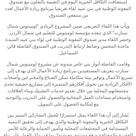
إستضافت التكافل الخيرية اليوم في النعيمة بالتعاون مع صندوق
المعونة الوطنية في بني عبيد لقاء تعريفيا ببرنامج ريادة الأعمال لعدد
من منتفعي الصندوق.
ويأتِ هذا اللقاء التعريفي ضمن المشروع الريادي “لومينوس شمال
ستارت” الذي تنفذه مؤسسة لومينوس للتعليم في شمال الأردن.
وحضر اللقاء مدير صندوق المعونة الوطنية في لواء بني عبيد السيدة
ماجدة المحسن وضابط ارتباط التدريب في الصندوق الفاضلة فاتن
السماعيل.
وقامت الفاضلة أنوار بني عامر مندوبة عن مشروع لومينوس شمال
ستارت بتعريف المستفيدين ببرنامج ريادة الأعمال الذي يهدف إلى
تسريع الأعمال وتوفير بيئة متكاملة تمكن الصناع والمخترعين وأصحاب
الأفكار الريادية من تحويل أفكارهم المتميزة إلى مشاريع حقيقية تخدم
مجتمعاتهم المحلية من خلال تقديم خدمات التشبيك وبناء العلاقات
واستخدام مساحات العمل المجانية والحصول على التدريب والتوجيه
مع إمكانية الحصول على التمويل.
يُشار إلى أن هذا اللقاء يمثل استمرارًا للعمل التشاركي المميز بين
التكافل الخيرية والمعونة الوطنية والذي يهدف إلى تحقيق التنمية
المستدامة في المجتمعات المحلية وتأمين الحماية والرعاية للأسر
الفقيرة والمحتاجة ورفع مستوى معيشتها؛ بما في ذلك العمل على بناء