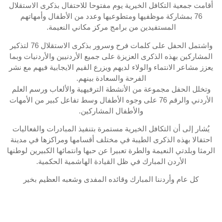
أقامت جمعية التكافل الخيرية يوم مفتوحا للاحتفال بذكرى الاستقلال
76 بمشاركة موظفيها ومتطوعيها وعدد من الأطفال وأمهاتهم
المستفيدين من برامج مركز مكاني النعيمة.
واشتمل الحفل على كلمات فرح وسرور بذكرى الاستقلال 76 لتذكير
المشاركين بهذه الذكرى العزيزة على جميع الأردنيين والأردنيات وبما
يعزز مشاعر الانتماء والولاء لديهم ويزرع القيم الايجابية فيهم مع نشر
الفرحة والسعادة بينهم.
وتخلل الحفل مجموعة من الأنشطة الترفيهية والألعاب ورسم العلم
الأردني والرقم 76 على وجوه الأطفال وسط تفاعل كبير من الأمهات
والأطفال المشاركين.
يُشار إلى أن التكافل الخيرية مستمرة بتنفيذ المبادرات والفعاليات
احتفالا بهذه الذكرى الطيبة في مختلف أقسامها ومراكزها في مدينة
الرمثا وبلدتي النعيمة والطرة تعبيرا عن حبها وانتمائها الكبيرين لوطنها
الأردن المبارك في ظل القيادة الهاشمية الحكمية.
كل عام وأردننا المبارك وقائده المفدى وشعبه العظيم بخير