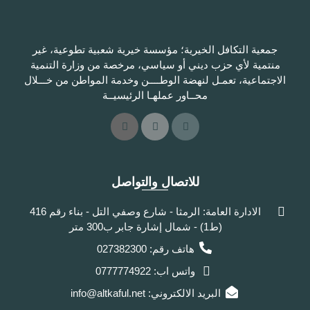
جمعية التكافل الخيرية؛ مؤسسة خيرية شعبية تطوعية، غير
منتمية لأي حزب ديني أو سياسي، مرخصة من وزارة التنمية
الاجتماعية، تعمـل لنهضة الوطــــن وخدمة المواطن من خـــلال
محــاور عملهـا الرئيسيــة
للاتصال والتواصل
الادارة العامة: الرمثا - شارع وصفي التل - بناء رقم 416
(ط1) - شمال إشارة جابر ب300 متر
هاتف رقم: 027382300
واتس اب: 0777774922
البريد الالكتروني: info@altkaful.net