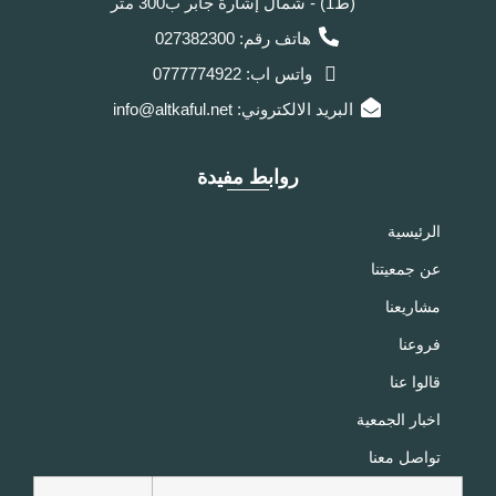
(ط1) - شمال إشارة جابر ب300 متر
هاتف رقم: 027382300
واتس اب: 0777774922
البريد الالكتروني: info@altkaful.net
روابط مفيدة
الرئيسية
عن جمعيتنا
مشاريعنا
فروعنا
قالوا عنا
اخبار الجمعية
تواصل معنا