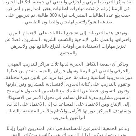
نفذ مركز التدريب المهني والحرفي والتقني في جمعية التكافل الخيرية
في الرمثا ( رقم 2) ثلاث مبادرات لطالبات بعض المدارس والمراكز،
حيث بلغ عدد الطالبات المتدربات قرابة 300 طالبة، تم تدريبهن على
صناعة الشوكولاتة والهايجين والصابون الطبيعي.
وتهدف هذه التدريبات إلى تشجيع الطالبات على الاهتمام بالمهن
واحترافها والعمل على الإنتاجية والكسب الشريف المشروع، فضلا عن
تعزيز مهارات الاستفادة من أوقات الفراغ بالنافع لهن ولأسرهن
والمجتمع.
ويذكر أن جمعية التكافل الخيرية لديها ثلاث مراكز للتدريب المهني
والحرفي والتقني في الرمثا وسهل حوران والنعيمة، تقدم من خلالها
دورات تدريبية أساسية ومتقدمة احترافية تزيد عن ثلاثين دورة مختلفة،
و تقوم بالتدريب على كتابة الجدوى الاقتصادية للمشاريع وفن إدارتها
وفنون التسويق، فضلا عن التشبيك مع الداعمين للحصول على منح
لتأسيس مشاريع مدرة للدخل تساهم في تحول الأسر من الاستهلاك
إلى الإنتاج ومن الاعتماد على المساعدات إلى الاعتماد على الذات،
وتستهدف المراكز بدوراتها الأرامل والأيتام والأسر المتعففة والشباب
الراغبين بالتدريب.
وتدعو الجمعية المتبرعين للمساهمة في دعم المتدربين ذكورا وإناثًا
وتحت شعار تمكين لما لذلك من أثر في مكافحة مشكلتي الفقر