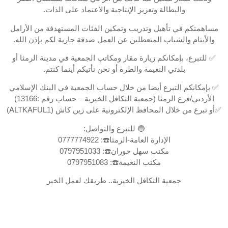
والبطالة وتعزيز الإنتاجية والاعتماد على الذات.
مساهمتكم في تأهيل وتدريب وتمكين الفئات المستهدفة من الأرامل
والأيتام والشباب المتعطلين عن العمل صدقة جارية لكم بإذن الله.
✅ للتبرع، بإمكانكم زيارة مقار ومكاتب الجمعية في مدينة الرمثا أو
بلدتي النعيمة والطرة أو نحن نأتيكم أينما كنتم.
✅ بإمكانكم التبرع أيضا من خلال حساب الجمعية في البنك الإسلامي
الأردني/فرع الرمثا (جمعية التكافل الخيرية – حساب رقم :13166)
✅أو تبرع من خلال المحافظ الإلكترونية على زين كاش (ALTKAFUL1)
🔵 للتبرع والتواصل:
الإدارة العامة-الرمثا☎️: 0777774922
مكتب سهل حوران☎️: 0797951033
مكتب النعيمة☎️: 0797951083
جمعية التكافل الخيرية.. طريقك لعمل الخير